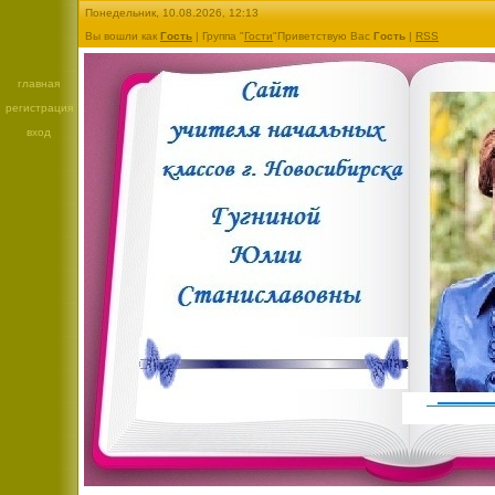
Понедельник, 10.08.2026, 12:13
Вы вошли как
Гость
|
Группа
"
Гости
"
Приветствую Вас
Гость
|
RSS
главная
регистрация
вход